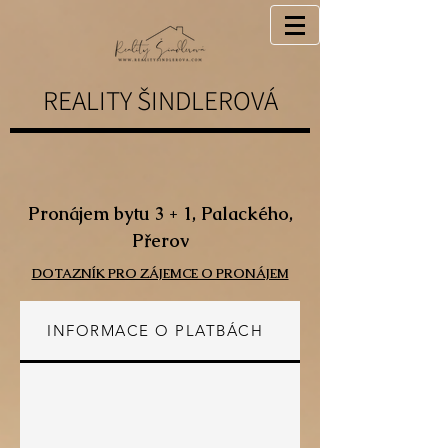
REALITY ŠINDLEROVÁ
Pronájem bytu 3 + 1, Palackého,
Přerov
DOTAZNÍK PRO ZÁJEMCE O PRONÁJEM
INFORMACE O PLATBÁCH