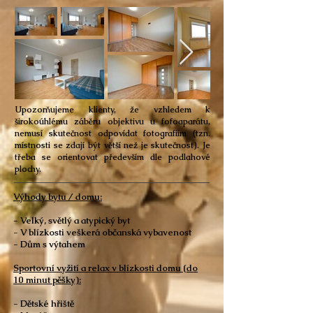
Upozorňujeme klienty, že vzhledem k
širokoúhlému záběru objektivu u fofoaparátu,
nemusí skutečnost odpovídat fotografiím (tzn.
místnosti se zdají být větší než je skutečnost). Je
třeba se orientovat především dle podlahové
plochy.
Výhody bytu / domu:
- Velký, světlý a atypický byt
- V blízkosti veškerá občanská vybavenost
- Dům s výtahem
Sportovní vyžití a relax v blízkosti domu (do
10 minut pěšky):
- Dětské hřiště