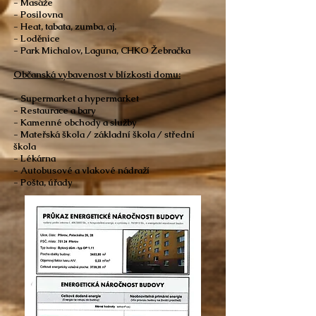
- Masáže
- Posilovna
- Heat, tabata, zumba, aj.
- Loděnice
- Park Michalov, Laguna, CHKO Žebračka
Občanská vybavenost v blízkosti domu:
- Supermarket a hypermarket
- Restaurace a bary
- Kamenné obchody a služby
- Mateřská škola / základní škola / střední
škola
- Lékárna
- Autobusové a vlakové nádraží
- Pošta, úřady