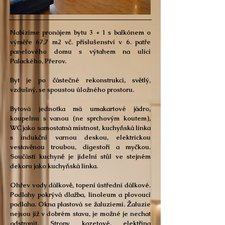
Nabízíme pronájem bytu 3 + 1 s balkónem o
výměře 67,7 m2 vč. příslušenství v 6. patře
panelového domu s výtahem na ulici
Palackého, Přerov.
Byt je po částečné rekonstrukci, světlý,
vzdušný, se spoustou úložného prostoru.
Bytová jednotka má umakartové jádro,
koupelnu s vanou (ne sprchovým koutem),
WC jako samostatná místnost, kuchyňská linka
s indukční varnou deskou, elektrickou
vestavěnou troubou, digestoří a myčkou.
Součástí kuchyně je jídelní stůl ve stejném
dekoru jako kuchyňská linka.
Ohřev vody dálkově, topení ústřední dálkové.
Podlahy pokrývá dlažba, linoleum a plovoucí
podlaha. Okna plastová se žaluziemi. Žaluzie
nejsou již v dobrém stavu, je možné je nechat
odstranit. Stropy kazetové, elektřina