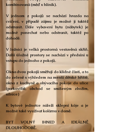
kombinovaná (měď x hliník).
V jednom z pokojů se nachází hrazda na
cvičení, v případě zájmu je možné ji taktéž
odstranit. Dále vybavení bytu (nábytek) je
možné ponechat nebo odstranit, taktéž po
dohodě.
V ložnici je velká prostorná vestavěná skříň.
Další úložné prostory se nachází v předsíni u
vstupu do jednoho z pokojů.
Okna dvou pokojů směřují do klidné části, a to
do zeleně s výhledem na menší dětské hřiště,
okna z kuchyně a obývacího pokoje do ulice
(parkoviště, obchod se smíšeným zbožím,
silnice)
K bytové jednotce náleží sklepní kóje a je
možné také využívat kolárnu v domě.
BYT VOLNÝ IHNED A IDEÁLNĚ
DLOUHODOBĚ.