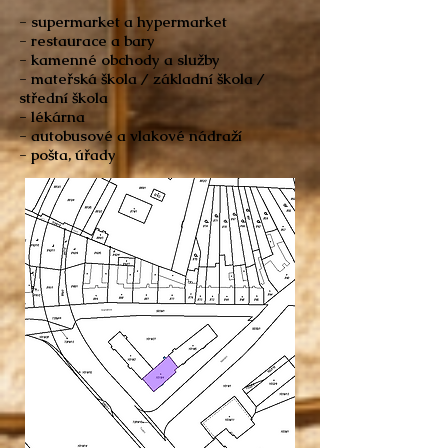
- supermarket a hypermarket
- restaurace a bary
- kamenné obchody a služby
- mateřská škola / základní škola /
střední škola
- lékárna
- autobusové a vlakové nádraží
- pošta, úřady