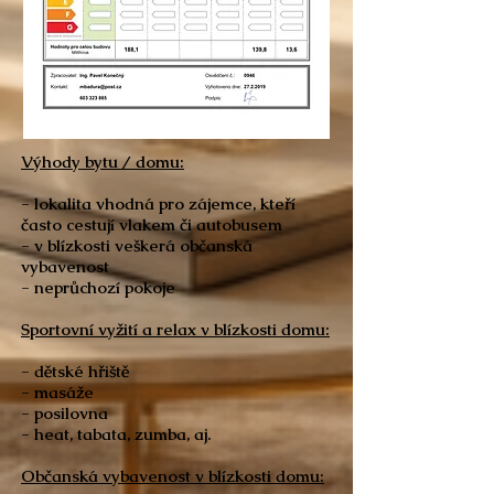
Výhody bytu / domu:
- lokalita vhodná pro zájemce, kteří
často cestují vlakem či autobusem
- v blízkosti veškerá občanská
vybavenost
- neprůchozí pokoje
Sportovní vyžití a relax v blízkosti domu:
- dětské hřiště
- masáže
- posilovna
- heat, tabata, zumba, aj.
Občanská vybavenost v blízkosti domu: