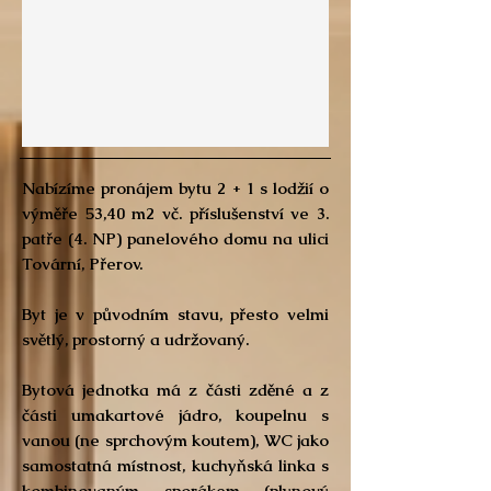
Nabízíme pronájem bytu 2 + 1 s lodžií o
výměře 53,40 m2 vč. příslušenství ve 3.
patře (4. NP) panelového domu na ulici
Tovární, Přerov.
Byt je v původním stavu, přesto velmi
světlý, prostorný a udržovaný.
Bytová jednotka má z části zděné a z
části umakartové jádro, koupelnu s
vanou (ne sprchovým koutem), WC jako
samostatná místnost, kuchyňská linka s
kombinovaným sporákem (plynový