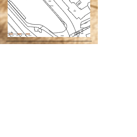
Informace pro zájemce o pronájem:
Jelikož je velký zájem o pronájem
nemovitostí, dodržujeme určitá kritéria,
podle kterých vybíráme nájemce. Tyto
kritéria pomáhají k lepším vztahům
mezi nájemcem a pronajímatelem,
platební morálce a předcházení
případným konfliktům. Umíme ve
spoustě věcí vyjít vstříc, ale za to máme
určité požadavky. Pokud jste je ochotni
akceptovat, rádi si s Vámi plácneme a
budeme se těšit na pohodovou
spolupráci a věříme, že i dlouhotrvající
bezproblémový pronájem a pro Vás
příjemné bydlení.