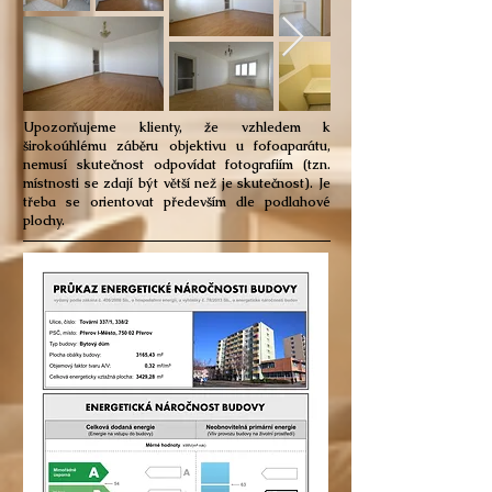
Upozorňujeme klienty, že vzhledem k
širokoúhlému záběru objektivu u fofoaparátu,
nemusí skutečnost odpovídat fotografiím (tzn.
místnosti se zdají být větší než je skutečnost). Je
třeba se orientovat především dle podlahové
plochy.