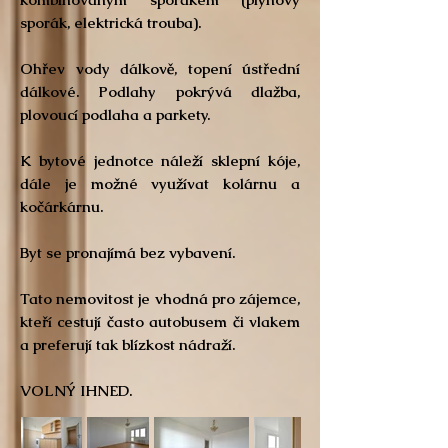
sporák, elektrická trouba).
Ohřev vody dálkově, topení ústřední
dálkové. Podlahy pokrývá dlažba,
plovoucí podlaha a parkety.
K bytové jednotce náleží sklepní kóje,
dále je možné využívat kolárnu a
kočárkárnu.
Byt se pronajímá bez vybavení.
Tato nemovitost je vhodná pro zájemce,
kteří cestují často autobusem či vlakem
a preferují tak blízkost nádraží.
VOLNÝ IHNED.