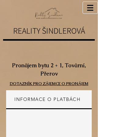
REALITY ŠINDLEROVÁ
Pronájem bytu 2 + 1, Tovární,
Přerov
DOTAZNÍK PRO ZÁJEMCE O PRONÁJEM
INFORMACE O PLATBÁCH