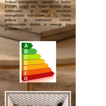
Průkaz energetické náročnosti budov
(PENB) nebyl na tento bytový dům
vyhotoven, je tedy uvedena
energetická náročnost tř. G. Tento
průkaz je nahrazen ročním
vyúčtováním služeb a energií (za
poslední 3 roky).