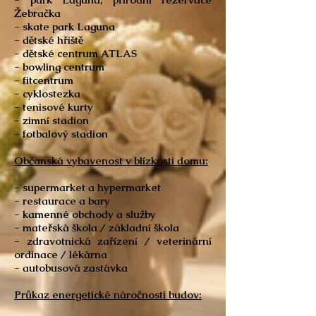
Žebračka
- skate park Laguna
- dětské hřiště
- dětské centrum ATLAS
- bowling centrum
- fitcentrum
- cyklostezka
- tenisové kurty
- zimní stadion
- fotbalový stadion
Občanská vybavenost v blízkosti domu:
- supermarket a hypermarket
- restaurace a bary
- kamenné obchody a služby
- mateřská škola / základní škola
- zdravotnická zařízení / veterinární
ordinace / lékárna
- autobusová zastávka
Průkaz energetické náročnosti budov: