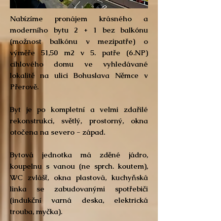
Nabízíme pronájem krásného a
moderního bytu 2 + 1 bez balkónu
(možnost balkónu v mezipatře) o
výměře 51,50 m2 v 5. patře (6.NP)
cihlového domu ve vyhledávané
lokalitě na ulici Bohuslava Němce v
Přerově.
Byt je po kompletní a velmi zdařilé
rekonstrukci, světlý, prostorný, okna
otočena na severo - západ.
Bytová jednotka má zděné jádro,
koupelnu s vanou (ne sprch. koutem),
WC zvlášť, okna plastová, kuchyňská
linka se zabudovanými spotřebiči
(indukční varná deska, elektrická
trouba, myčka).