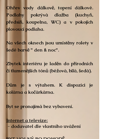
Ohřev vody dálkově, topení dálkové.
Podlahy pokrývá dlažba (kuchyň,
předsíň, koupelna, WC) a v pokojích
plovoucí podlaha.
Na všech oknech jsou umístěny rolety v
šedé barvě " den
& noc".
Zbytek interiéru je laděn do přírodních
či tlumenějších tónů (béžová, bílá, šedá).
Dům je s výtahem. K dispozici je
kolárna a kočárkárna.
Byt se pronajímá bez vybavení.
Internet a televize:
- dodavatel dle vlastního uvážení
BYT VOLNÝ PO DOHODĚ.