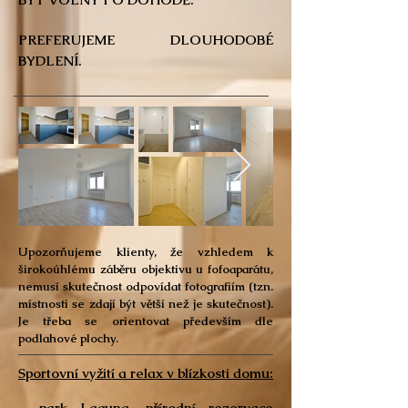
PREFERUJEME DLOUHODOBÉ
BYDLENÍ.
Upozorňujeme klienty, že vzhledem k
širokoúhlému záběru objektivu u fofoaparátu,
nemusí skutečnost odpovídat fotografiím (tzn.
místnosti se zdají být větší než je skutečnost).
Je třeba se orientovat především dle
podlahové plochy.
Sportovní vyžití a relax v blízkosti domu:
- park Laguna, přírodní rezervace