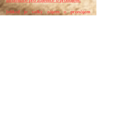
Informace pro zájemce o pronájem:
Jelikož je velký zájem o pronájem
nemovitostí, dodržujeme určitá kritéria,
podle kterých vybíráme nájemce. Tyto
kritéria pomáhají k lepším vztahům
mezi nájemcem a pronajímatelem,
platební morálce a předcházení
případným konfliktům. Umíme ve
spoustě věcí vyjít vstříc, ale za to máme
určité požadavky. Pokud jste je ochotni
akceptovat, rádi si s Vámi plácneme a
budeme se těšit na pohodovou
spolupráci a věříme, že i dlouhotrvající
bezproblémový pronájem a pro Vás
příjemné bydlení.
Prověřujeme:
- exekuce
- insolvenci
- zaměstnání či jiný druh příjmu
- Individuálně vyžadujeme ověření
potvrzení o bezproblémovém nájmu od