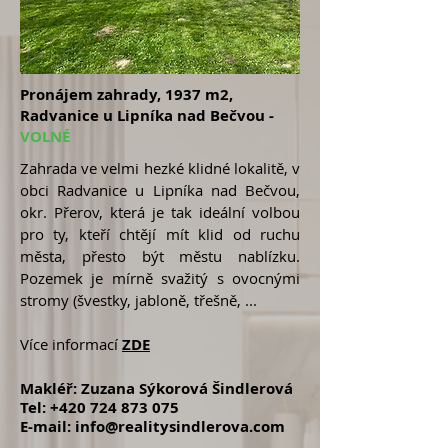
Pronájem zahrady, 1937 m2,
Radvanice u Lipníka nad Bečvou -
VOLNÉ
Zahrada ve velmi hezké klidné lokalitě, v
obci Radvanice u Lipníka nad Bečvou,
okr. Přerov, která je tak ideální volbou
pro ty, kteří chtějí mít klid od ruchu
města, přesto být městu nablízku.
Pozemek je mírně svažitý s ovocnými
stromy (švestky, jabloně, třešně, ...
Více informací
ZDE
Makléř: Zuzana Sýkorová Šindlerová
Tel:
+420 724 873 075
E-mail:
info@realitysindlerova.com